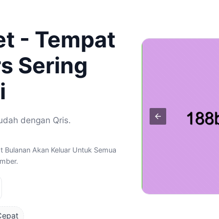
et - Tempat
s Sering
i
mudah dengan Qris.
t Bulanan Akan Keluar Untuk Semua
mber.
Cepat