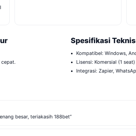
l
ur
Spesifikasi Teknis
Kompatibel: Windows, An
 cepat.
Lisensi: Komersial (1 seat)
Integrasi: Zapier, WhatsA
nang besar, teriakasih 188bet”