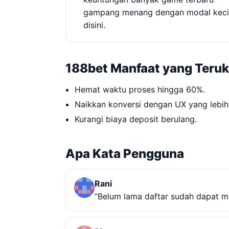
gampang menang dengan modal keci
disini.
188bet Manfaat yang Teruk
Hemat waktu proses hingga 60%.
Naikkan konversi dengan UX yang lebih
Kurangi biaya deposit berulang.
Apa Kata Pengguna
Rani
“Belum lama daftar sudah dapat me