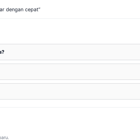
sar dengan cepat”
a?
aru.