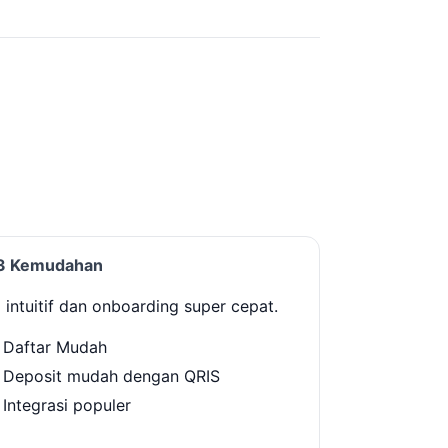
3 Kemudahan
I intuitif dan onboarding super cepat.
Daftar Mudah
Deposit mudah dengan QRIS
Integrasi populer