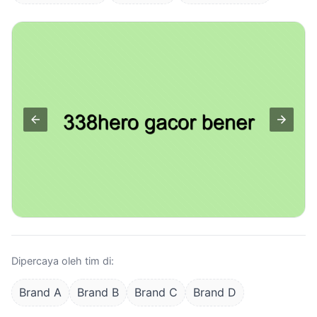
Dipercaya oleh tim di:
Brand A
Brand B
Brand C
Brand D