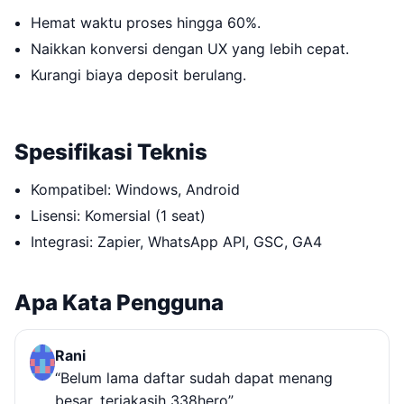
Hemat waktu proses hingga 60%.
Naikkan konversi dengan UX yang lebih cepat.
Kurangi biaya deposit berulang.
Spesifikasi Teknis
Kompatibel: Windows, Android
Lisensi: Komersial (1 seat)
Integrasi: Zapier, WhatsApp API, GSC, GA4
Apa Kata Pengguna
Rani
“Belum lama daftar sudah dapat menang
besar, teriakasih 338hero”