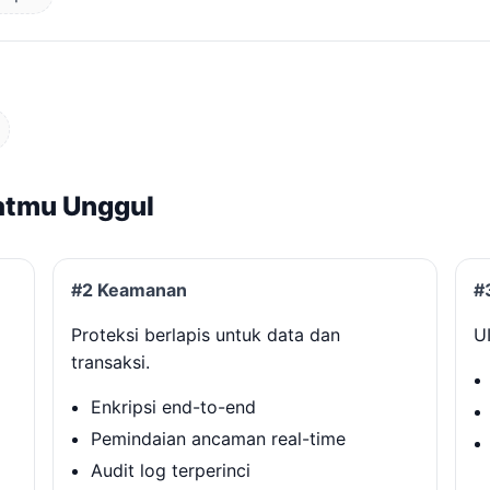
atmu Unggul
#2 Keamanan
#
Proteksi berlapis untuk data dan
U
transaksi.
Enkripsi end-to-end
Pemindaian ancaman real-time
Audit log terperinci