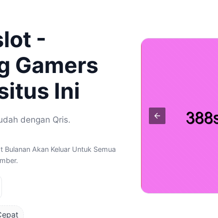
lot -
g Gamers
itus Ini
mudah dengan Qris.
t Bulanan Akan Keluar Untuk Semua
mber.
Cepat