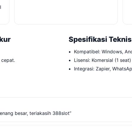
l
kur
Spesifikasi Teknis
Kompatibel: Windows, An
 cepat.
Lisensi: Komersial (1 seat)
Integrasi: Zapier, WhatsA
nang besar, teriakasih 388slot”