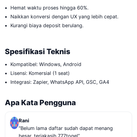
Hemat waktu proses hingga 60%.
Naikkan konversi dengan UX yang lebih cepat.
Kurangi biaya deposit berulang.
Spesifikasi Teknis
Kompatibel: Windows, Android
Lisensi: Komersial (1 seat)
Integrasi: Zapier, WhatsApp API, GSC, GA4
Apa Kata Pengguna
Rani
“Belum lama daftar sudah dapat menang
besar, teriakasih 777togel”