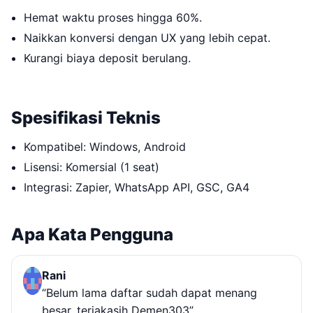
Hemat waktu proses hingga 60%.
Naikkan konversi dengan UX yang lebih cepat.
Kurangi biaya deposit berulang.
Spesifikasi Teknis
Kompatibel: Windows, Android
Lisensi: Komersial (1 seat)
Integrasi: Zapier, WhatsApp API, GSC, GA4
Apa Kata Pengguna
Rani
“Belum lama daftar sudah dapat menang
besar, teriakasih Demen303”