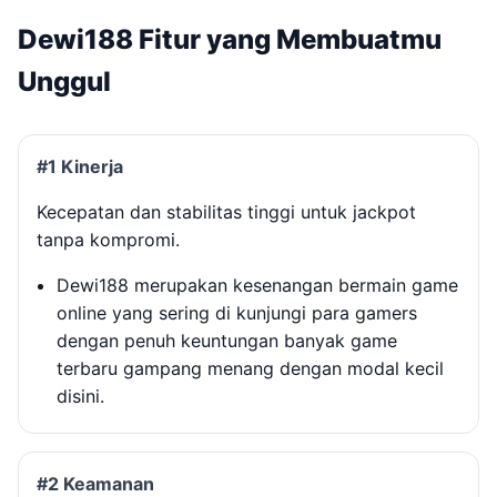
Dewi188 Fitur yang Membuatmu
Unggul
#1 Kinerja
Kecepatan dan stabilitas tinggi untuk jackpot
tanpa kompromi.
Dewi188 merupakan kesenangan bermain game
online yang sering di kunjungi para gamers
dengan penuh keuntungan banyak game
terbaru gampang menang dengan modal kecil
disini.
#2 Keamanan