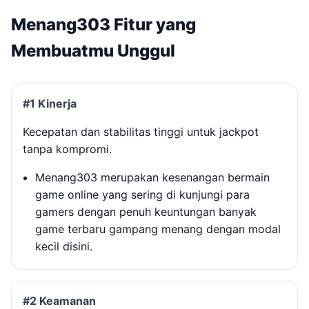
Menang303 Fitur yang
Membuatmu Unggul
#1 Kinerja
Kecepatan dan stabilitas tinggi untuk jackpot
tanpa kompromi.
Menang303 merupakan kesenangan bermain
game online yang sering di kunjungi para
gamers dengan penuh keuntungan banyak
game terbaru gampang menang dengan modal
kecil disini.
#2 Keamanan