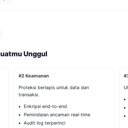
buatmu Unggul
#2 Keamanan
#
Proteksi berlapis untuk data dan
U
transaksi.
Enkripsi end-to-end
Pemindaian ancaman real-time
Audit log terperinci