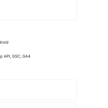
droid
pp API, GSC, GA4