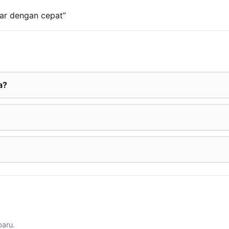
sar dengan cepat”
a?
aru.