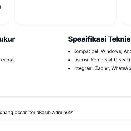
l
ukur
Spesifikasi Teknis
Kompatibel: Windows, An
 cepat.
Lisensi: Komersial (1 seat)
Integrasi: Zapier, WhatsA
enang besar, teriakasih Admin69”