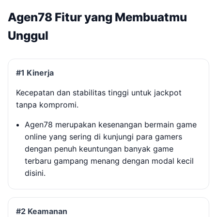
Agen78 Fitur yang Membuatmu
Unggul
#1 Kinerja
Kecepatan dan stabilitas tinggi untuk jackpot
tanpa kompromi.
Agen78 merupakan kesenangan bermain game
online yang sering di kunjungi para gamers
dengan penuh keuntungan banyak game
terbaru gampang menang dengan modal kecil
disini.
#2 Keamanan