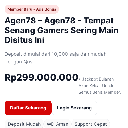
Member Baru • Ada Bonus
Agen78 – Agen78 - Tempat
Senang Gamers Sering Main
Disitus Ini
Deposit dimulai dari 10,000 saja dan mudah
dengan Qris.
Rp299.000.000
• Jackpot Bulanan
Akan Keluar Untuk
Semua Jenis Member.
Daftar Sekarang
Login Sekarang
Deposit Mudah
WD Aman
Support Cepat