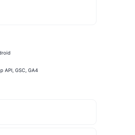
droid
pp API, GSC, GA4