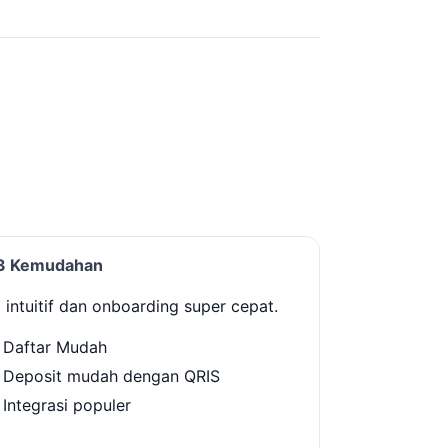
3 Kemudahan
I intuitif dan onboarding super cepat.
Daftar Mudah
Deposit mudah dengan QRIS
Integrasi populer