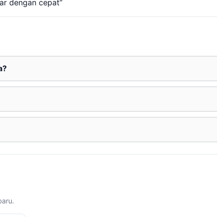
sar dengan cepat”
a?
aru.