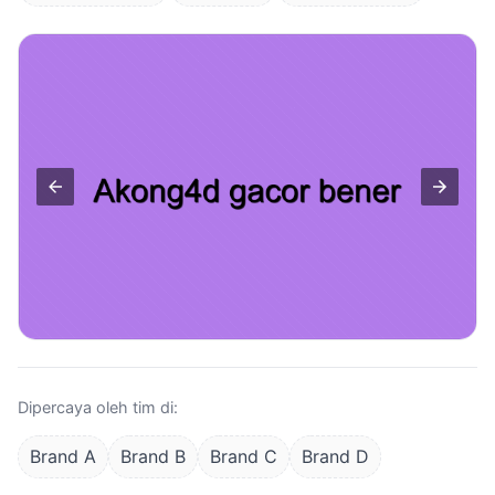
Dipercaya oleh tim di:
Brand A
Brand B
Brand C
Brand D