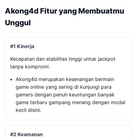
Akong4d Fitur yang Membuatmu
Unggul
#1 Kinerja
Kecepatan dan stabilitas tinggi untuk jackpot
tanpa kompromi.
Akong4d merupakan kesenangan bermain
game online yang sering di kunjungi para
gamers dengan penuh keuntungan banyak
game terbaru gampang menang dengan modal
kecil disini.
#2 Keamanan