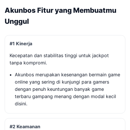
Akunbos Fitur yang Membuatmu
Unggul
#1 Kinerja
Kecepatan dan stabilitas tinggi untuk jackpot
tanpa kompromi.
Akunbos merupakan kesenangan bermain game
online yang sering di kunjungi para gamers
dengan penuh keuntungan banyak game
terbaru gampang menang dengan modal kecil
disini.
#2 Keamanan