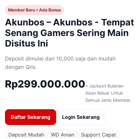
Member Baru • Ada Bonus
Akunbos – Akunbos - Tempat
Senang Gamers Sering Main
Disitus Ini
Deposit dimulai dari 10,000 saja dan mudah
dengan Qris.
Rp299.000.000
• Jackpot Bulanan
Akan Keluar Untuk
Semua Jenis Member.
Daftar Sekarang
Login Sekarang
Deposit Mudah
WD Aman
Support Cepat