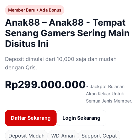
Member Baru • Ada Bonus
Anak88 – Anak88 - Tempat
Senang Gamers Sering Main
Disitus Ini
Deposit dimulai dari 10,000 saja dan mudah
dengan Qris.
Rp299.000.000
• Jackpot Bulanan
Akan Keluar Untuk
Semua Jenis Member.
Daftar Sekarang
Login Sekarang
Deposit Mudah
WD Aman
Support Cepat