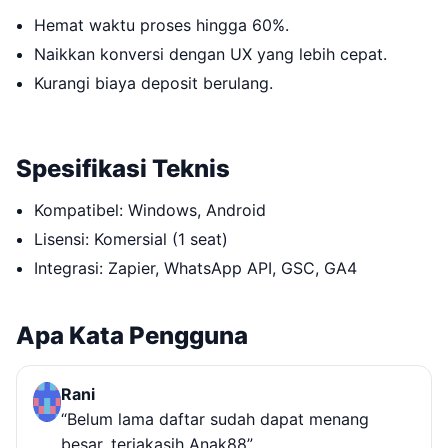
Hemat waktu proses hingga 60%.
Naikkan konversi dengan UX yang lebih cepat.
Kurangi biaya deposit berulang.
Spesifikasi Teknis
Kompatibel: Windows, Android
Lisensi: Komersial (1 seat)
Integrasi: Zapier, WhatsApp API, GSC, GA4
Apa Kata Pengguna
Rani
“Belum lama daftar sudah dapat menang
besar, teriakasih Anak88”