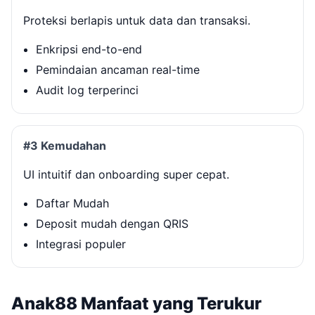
Proteksi berlapis untuk data dan transaksi.
Enkripsi end-to-end
Pemindaian ancaman real-time
Audit log terperinci
#3 Kemudahan
UI intuitif dan onboarding super cepat.
Daftar Mudah
Deposit mudah dengan QRIS
Integrasi populer
Anak88 Manfaat yang Terukur