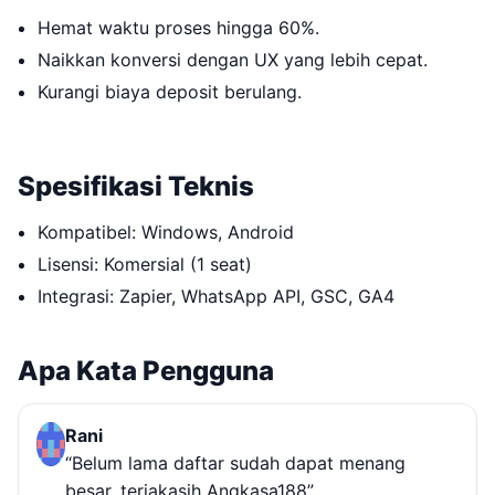
Hemat waktu proses hingga 60%.
Naikkan konversi dengan UX yang lebih cepat.
Kurangi biaya deposit berulang.
Spesifikasi Teknis
Kompatibel: Windows, Android
Lisensi: Komersial (1 seat)
Integrasi: Zapier, WhatsApp API, GSC, GA4
Apa Kata Pengguna
Rani
“Belum lama daftar sudah dapat menang
besar, teriakasih Angkasa188”