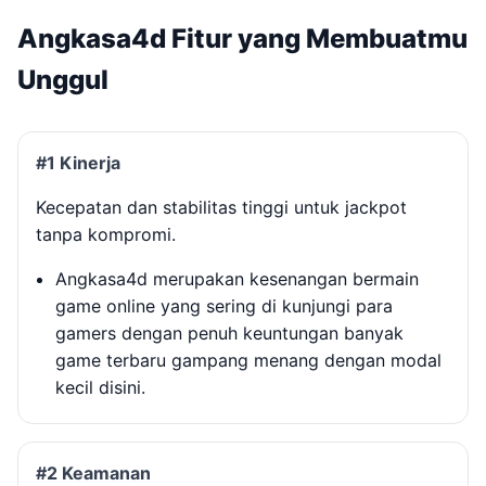
Angkasa4d Fitur yang Membuatmu
Unggul
#1 Kinerja
Kecepatan dan stabilitas tinggi untuk jackpot
tanpa kompromi.
Angkasa4d merupakan kesenangan bermain
game online yang sering di kunjungi para
gamers dengan penuh keuntungan banyak
game terbaru gampang menang dengan modal
kecil disini.
#2 Keamanan