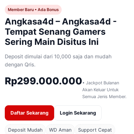
Member Baru • Ada Bonus
Angkasa4d – Angkasa4d -
Tempat Senang Gamers
Sering Main Disitus Ini
Deposit dimulai dari 10,000 saja dan mudah
dengan Qris.
Rp299.000.000
• Jackpot Bulanan
Akan Keluar Untuk
Semua Jenis Member.
Daftar Sekarang
Login Sekarang
Deposit Mudah
WD Aman
Support Cepat