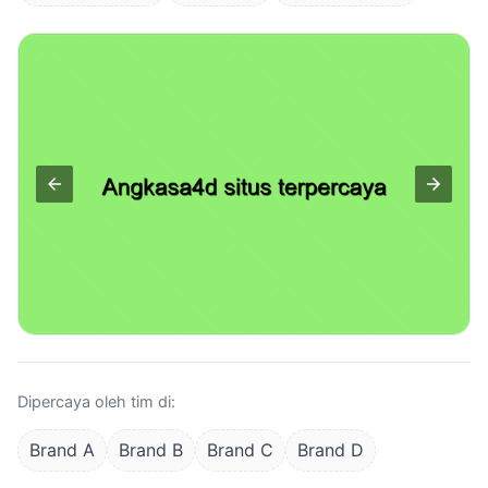
Dipercaya oleh tim di:
Brand A
Brand B
Brand C
Brand D