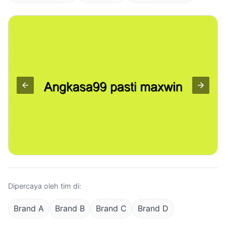
Dipercaya oleh tim di:
Brand A
Brand B
Brand C
Brand D