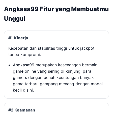
Angkasa99 Fitur yang Membuatmu
Unggul
#1 Kinerja
Kecepatan dan stabilitas tinggi untuk jackpot
tanpa kompromi.
Angkasa99 merupakan kesenangan bermain
game online yang sering di kunjungi para
gamers dengan penuh keuntungan banyak
game terbaru gampang menang dengan modal
kecil disini.
#2 Keamanan