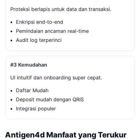
Proteksi berlapis untuk data dan transaksi.
Enkripsi end-to-end
Pemindaian ancaman real-time
Audit log terperinci
#3 Kemudahan
UI intuitif dan onboarding super cepat.
Daftar Mudah
Deposit mudah dengan QRIS
Integrasi populer
Antigen4d Manfaat yang Terukur