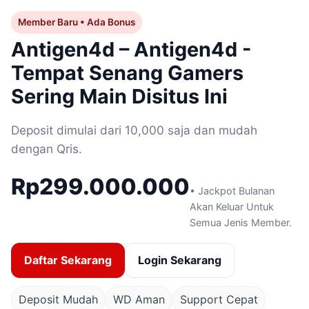
Member Baru • Ada Bonus
Antigen4d – Antigen4d -
Tempat Senang Gamers
Sering Main Disitus Ini
Deposit dimulai dari 10,000 saja dan mudah
dengan Qris.
Rp299.000.000
• Jackpot Bulanan
Akan Keluar Untuk
Semua Jenis Member.
Daftar Sekarang
Login Sekarang
Deposit Mudah
WD Aman
Support Cepat