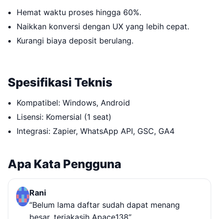
Hemat waktu proses hingga 60%.
Naikkan konversi dengan UX yang lebih cepat.
Kurangi biaya deposit berulang.
Spesifikasi Teknis
Kompatibel: Windows, Android
Lisensi: Komersial (1 seat)
Integrasi: Zapier, WhatsApp API, GSC, GA4
Apa Kata Pengguna
Rani
“Belum lama daftar sudah dapat menang
besar, teriakasih Apace138”