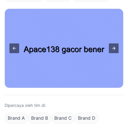
Dipercaya oleh tim di:
Brand A
Brand B
Brand C
Brand D