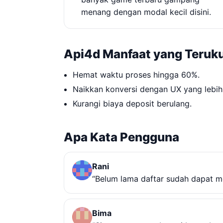
menang dengan modal kecil disini.
Api4d Manfaat yang Teruk
Hemat waktu proses hingga 60%.
Naikkan konversi dengan UX yang lebih
Kurangi biaya deposit berulang.
Apa Kata Pengguna
Rani
“Belum lama daftar sudah dapat me
Bima