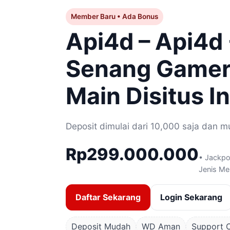
Member Baru • Ada Bonus
Api4d – Api4d
Senang Gamer
Main Disitus In
Deposit dimulai dari 10,000 saja dan 
Rp299.000.000
• Jackpo
Jenis Me
Daftar Sekarang
Login Sekarang
Deposit Mudah
WD Aman
Support 