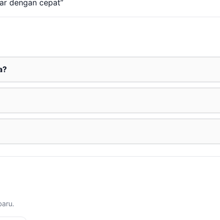
sar dengan cepat”
a?
aru.