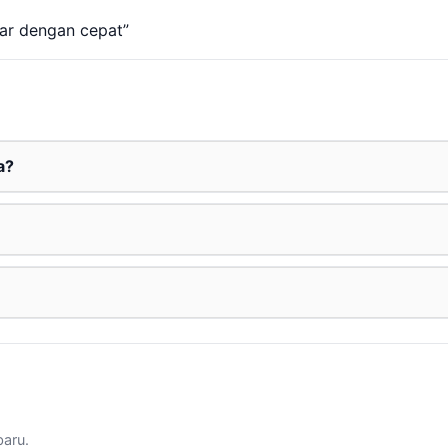
sar dengan cepat”
a?
aru.