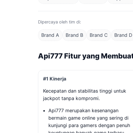
Dipercaya oleh tim di:
Brand A
Brand B
Brand C
Brand D
Api777 Fitur yang Membua
#1 Kinerja
Kecepatan dan stabilitas tinggi untuk
jackpot tanpa kompromi.
Api777 merupakan kesenangan
bermain game online yang sering di
kunjungi para gamers dengan penuh
keuntungan banyak game terbaru