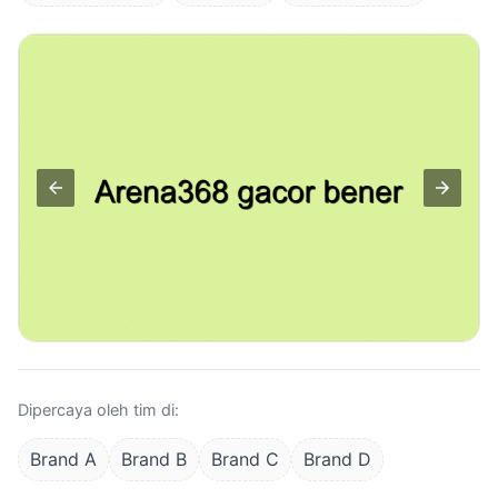
Dipercaya oleh tim di:
Brand A
Brand B
Brand C
Brand D