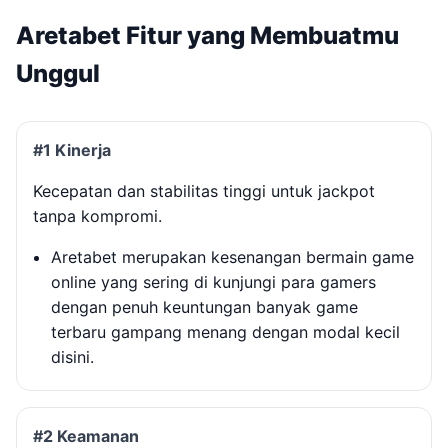
Aretabet Fitur yang Membuatmu
Unggul
#1 Kinerja
Kecepatan dan stabilitas tinggi untuk jackpot
tanpa kompromi.
Aretabet merupakan kesenangan bermain game
online yang sering di kunjungi para gamers
dengan penuh keuntungan banyak game
terbaru gampang menang dengan modal kecil
disini.
#2 Keamanan