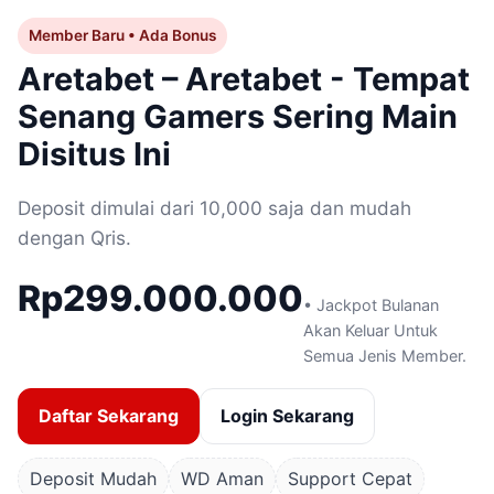
Member Baru • Ada Bonus
Aretabet – Aretabet - Tempat
Senang Gamers Sering Main
Disitus Ini
Deposit dimulai dari 10,000 saja dan mudah
dengan Qris.
Rp299.000.000
• Jackpot Bulanan
Akan Keluar Untuk
Semua Jenis Member.
Daftar Sekarang
Login Sekarang
Deposit Mudah
WD Aman
Support Cepat