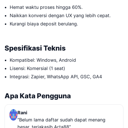
Hemat waktu proses hingga 60%.
Naikkan konversi dengan UX yang lebih cepat.
Kurangi biaya deposit berulang.
Spesifikasi Teknis
Kompatibel: Windows, Android
Lisensi: Komersial (1 seat)
Integrasi: Zapier, WhatsApp API, GSC, GA4
Apa Kata Pengguna
Rani
“Belum lama daftar sudah dapat menang
besar, teriakasih Arta88”