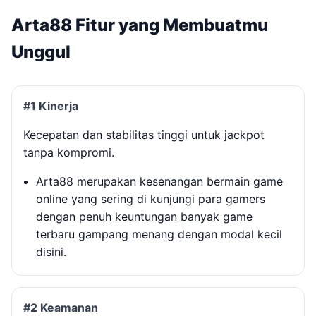
Arta88 Fitur yang Membuatmu
Unggul
#1 Kinerja
Kecepatan dan stabilitas tinggi untuk jackpot
tanpa kompromi.
Arta88 merupakan kesenangan bermain game
online yang sering di kunjungi para gamers
dengan penuh keuntungan banyak game
terbaru gampang menang dengan modal kecil
disini.
#2 Keamanan