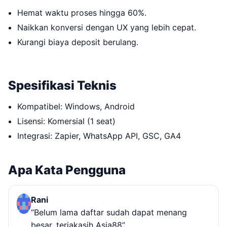
Hemat waktu proses hingga 60%.
Naikkan konversi dengan UX yang lebih cepat.
Kurangi biaya deposit berulang.
Spesifikasi Teknis
Kompatibel: Windows, Android
Lisensi: Komersial (1 seat)
Integrasi: Zapier, WhatsApp API, GSC, GA4
Apa Kata Pengguna
Rani
“Belum lama daftar sudah dapat menang
besar, teriakasih Asia88”