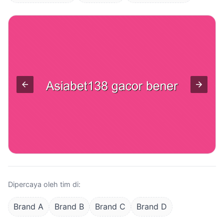
Dipercaya oleh tim di:
Brand A
Brand B
Brand C
Brand D