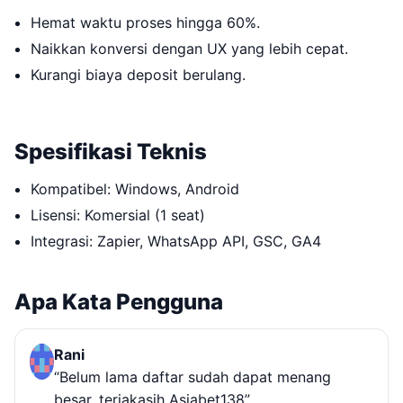
Hemat waktu proses hingga 60%.
Naikkan konversi dengan UX yang lebih cepat.
Kurangi biaya deposit berulang.
Spesifikasi Teknis
Kompatibel: Windows, Android
Lisensi: Komersial (1 seat)
Integrasi: Zapier, WhatsApp API, GSC, GA4
Apa Kata Pengguna
Rani
“Belum lama daftar sudah dapat menang
besar, teriakasih Asiabet138”