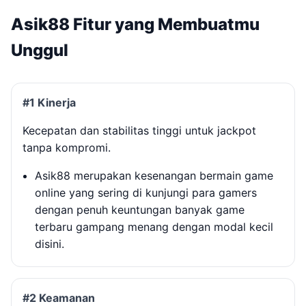
Asik88 Fitur yang Membuatmu
Unggul
#1 Kinerja
Kecepatan dan stabilitas tinggi untuk jackpot
tanpa kompromi.
Asik88 merupakan kesenangan bermain game
online yang sering di kunjungi para gamers
dengan penuh keuntungan banyak game
terbaru gampang menang dengan modal kecil
disini.
#2 Keamanan