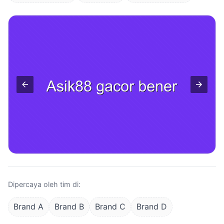
Dipercaya oleh tim di:
Brand A
Brand B
Brand C
Brand D