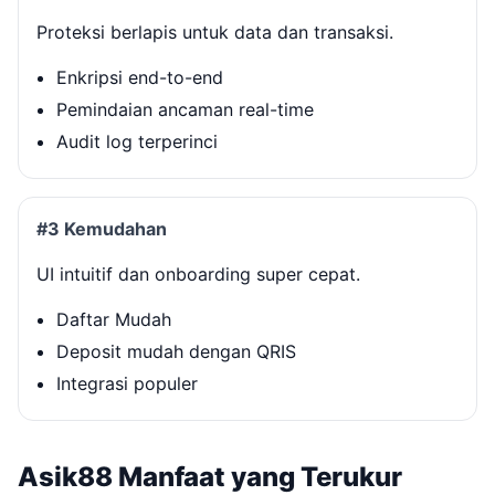
Proteksi berlapis untuk data dan transaksi.
Enkripsi end-to-end
Pemindaian ancaman real-time
Audit log terperinci
#3 Kemudahan
UI intuitif dan onboarding super cepat.
Daftar Mudah
Deposit mudah dengan QRIS
Integrasi populer
Asik88 Manfaat yang Terukur