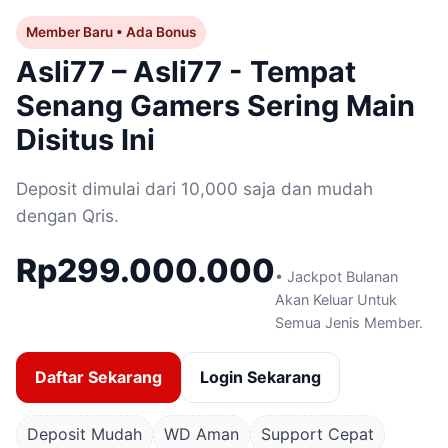
Member Baru • Ada Bonus
Asli77 – Asli77 - Tempat
Senang Gamers Sering Main
Disitus Ini
Deposit dimulai dari 10,000 saja dan mudah
dengan Qris.
Rp299.000.000
• Jackpot Bulanan
Akan Keluar Untuk
Semua Jenis Member.
Daftar Sekarang
Login Sekarang
Deposit Mudah
WD Aman
Support Cepat