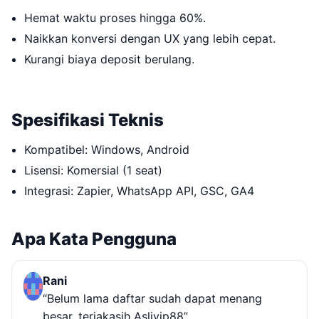
Hemat waktu proses hingga 60%.
Naikkan konversi dengan UX yang lebih cepat.
Kurangi biaya deposit berulang.
Spesifikasi Teknis
Kompatibel: Windows, Android
Lisensi: Komersial (1 seat)
Integrasi: Zapier, WhatsApp API, GSC, GA4
Apa Kata Pengguna
Rani
“Belum lama daftar sudah dapat menang
besar, teriakasih Aslivip88”