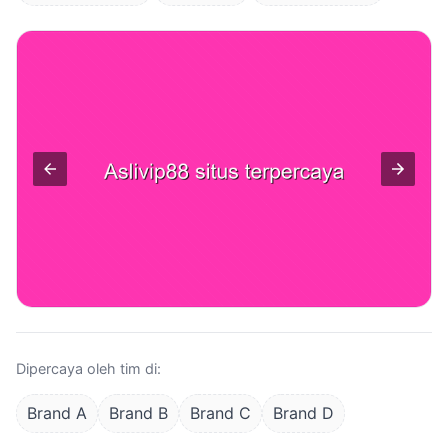
Dipercaya oleh tim di:
Brand A
Brand B
Brand C
Brand D