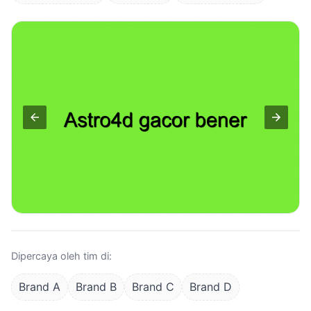
Dipercaya oleh tim di:
Brand A
Brand B
Brand C
Brand D