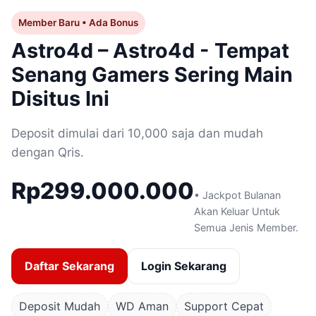
Member Baru • Ada Bonus
Astro4d – Astro4d - Tempat
Senang Gamers Sering Main
Disitus Ini
Deposit dimulai dari 10,000 saja dan mudah
dengan Qris.
Rp299.000.000
• Jackpot Bulanan
Akan Keluar Untuk
Semua Jenis Member.
Daftar Sekarang
Login Sekarang
Deposit Mudah
WD Aman
Support Cepat