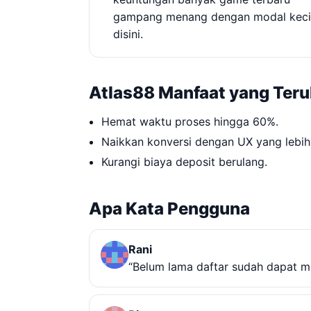
gampang menang dengan modal keci
disini.
Atlas88 Manfaat yang Teru
Hemat waktu proses hingga 60%.
Naikkan konversi dengan UX yang lebih
Kurangi biaya deposit berulang.
Apa Kata Pengguna
Rani
“Belum lama daftar sudah dapat me