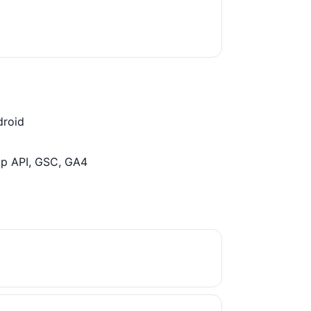
droid
pp API, GSC, GA4