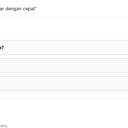
sar dengan cepat”
a?
aru.