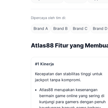
Dipercaya oleh tim di:
Brand A
Brand B
Brand C
Brand D
Atlas88 Fitur yang Membu
#1 Kinerja
Kecepatan dan stabilitas tinggi untuk
jackpot tanpa kompromi.
Atlas88 merupakan kesenangan
bermain game online yang sering di
kunjungi para gamers dengan penuh
keuntungan banyak game terbaru