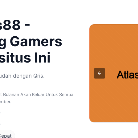
s88 -
g Gamers
itus Ini
mudah dengan Qris.
t Bulanan Akan Keluar Untuk Semua
mber.
Cepat