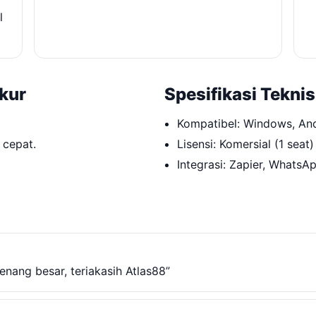
l
kur
Spesifikasi Teknis
Kompatibel: Windows, An
 cepat.
Lisensi: Komersial (1 seat)
Integrasi: Zapier, WhatsA
nang besar, teriakasih Atlas88”