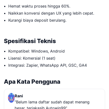
Hemat waktu proses hingga 60%.
Naikkan konversi dengan UX yang lebih cepat.
Kurangi biaya deposit berulang.
Spesifikasi Teknis
Kompatibel: Windows, Android
Lisensi: Komersial (1 seat)
Integrasi: Zapier, WhatsApp API, GSC, GA4
Apa Kata Pengguna
Rani
“Belum lama daftar sudah dapat menang
besar, teriakasih Autowin99”