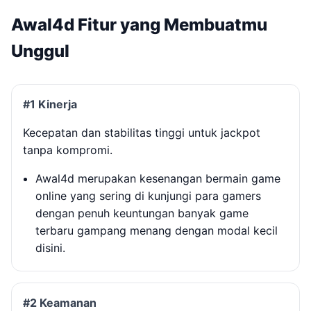
Awal4d Fitur yang Membuatmu
Unggul
#1 Kinerja
Kecepatan dan stabilitas tinggi untuk jackpot
tanpa kompromi.
Awal4d merupakan kesenangan bermain game
online yang sering di kunjungi para gamers
dengan penuh keuntungan banyak game
terbaru gampang menang dengan modal kecil
disini.
#2 Keamanan