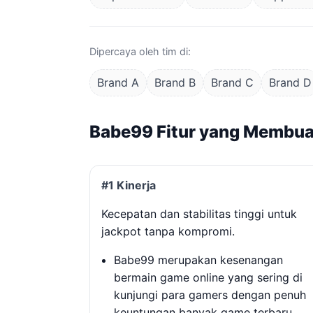
Dipercaya oleh tim di:
Brand A
Brand B
Brand C
Brand D
Babe99 Fitur yang Membu
#1 Kinerja
Kecepatan dan stabilitas tinggi untuk
jackpot tanpa kompromi.
Babe99 merupakan kesenangan
bermain game online yang sering di
kunjungi para gamers dengan penuh
keuntungan banyak game terbaru