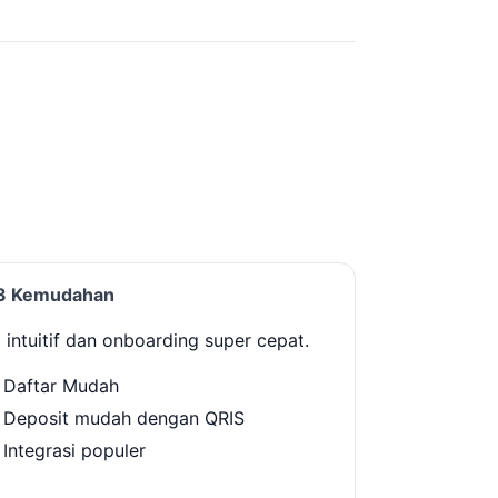
3 Kemudahan
I intuitif dan onboarding super cepat.
Daftar Mudah
Deposit mudah dengan QRIS
Integrasi populer