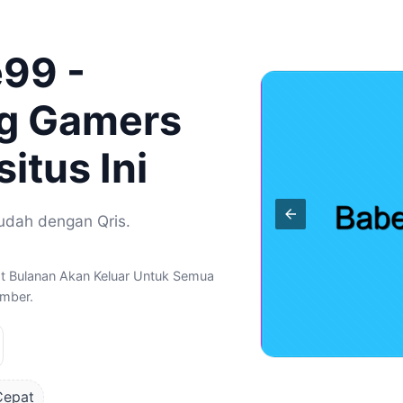
99 -
g Gamers
itus Ini
mudah dengan Qris.
t Bulanan Akan Keluar Untuk Semua
mber.
Cepat