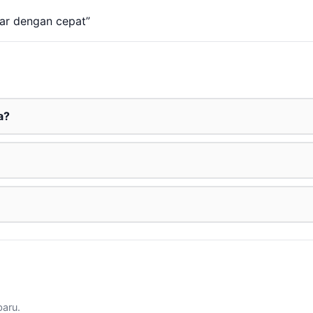
sar dengan cepat”
a?
aru.