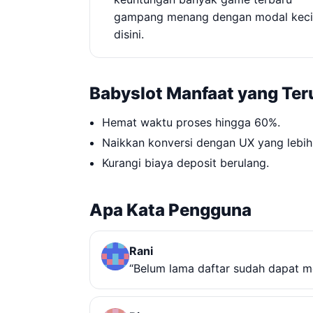
gampang menang dengan modal keci
disini.
Babyslot Manfaat yang Ter
Hemat waktu proses hingga 60%.
Naikkan konversi dengan UX yang lebih
Kurangi biaya deposit berulang.
Apa Kata Pengguna
Rani
“Belum lama daftar sudah dapat me