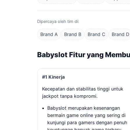
Dipercaya oleh tim di:
Brand A
Brand B
Brand C
Brand D
Babyslot Fitur yang Memb
#1 Kinerja
Kecepatan dan stabilitas tinggi untuk
jackpot tanpa kompromi.
Babyslot merupakan kesenangan
bermain game online yang sering di
kunjungi para gamers dengan penuh
keuntungan banyak game terbaru