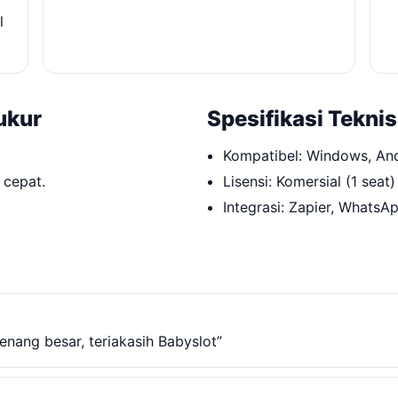
l
ukur
Spesifikasi Teknis
Kompatibel: Windows, An
 cepat.
Lisensi: Komersial (1 seat)
Integrasi: Zapier, WhatsA
nang besar, teriakasih Babyslot”