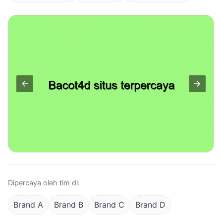
Dipercaya oleh tim di:
Brand A
Brand B
Brand C
Brand D