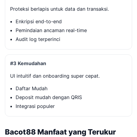
Proteksi berlapis untuk data dan transaksi.
Enkripsi end-to-end
Pemindaian ancaman real-time
Audit log terperinci
#3 Kemudahan
UI intuitif dan onboarding super cepat.
Daftar Mudah
Deposit mudah dengan QRIS
Integrasi populer
Bacot88 Manfaat yang Terukur