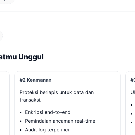
atmu Unggul
#2 Keamanan
#
Proteksi berlapis untuk data dan
U
transaksi.
Enkripsi end-to-end
Pemindaian ancaman real-time
Audit log terperinci