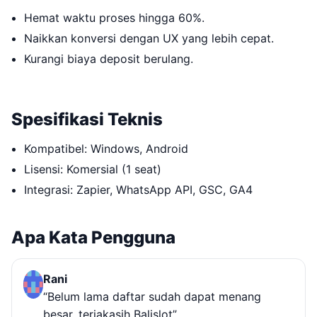
Hemat waktu proses hingga 60%.
Naikkan konversi dengan UX yang lebih cepat.
Kurangi biaya deposit berulang.
Spesifikasi Teknis
Kompatibel: Windows, Android
Lisensi: Komersial (1 seat)
Integrasi: Zapier, WhatsApp API, GSC, GA4
Apa Kata Pengguna
Rani
“Belum lama daftar sudah dapat menang
besar, teriakasih Balislot”