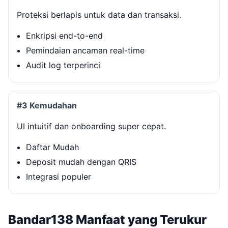
Proteksi berlapis untuk data dan transaksi.
Enkripsi end-to-end
Pemindaian ancaman real-time
Audit log terperinci
#3 Kemudahan
UI intuitif dan onboarding super cepat.
Daftar Mudah
Deposit mudah dengan QRIS
Integrasi populer
Bandar138 Manfaat yang Terukur