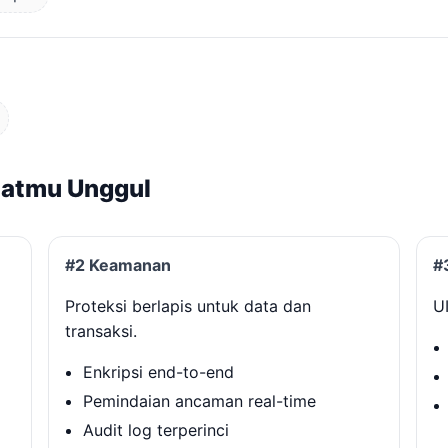
uatmu Unggul
#2 Keamanan
#
Proteksi berlapis untuk data dan
U
transaksi.
Enkripsi end-to-end
Pemindaian ancaman real-time
Audit log terperinci