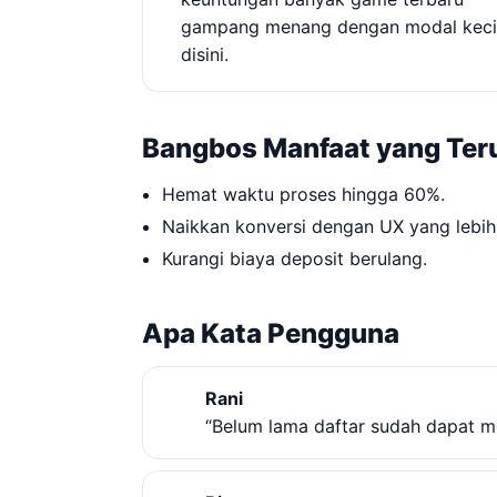
gampang menang dengan modal keci
disini.
Bangbos Manfaat yang Ter
Hemat waktu proses hingga 60%.
Naikkan konversi dengan UX yang lebih
Kurangi biaya deposit berulang.
Apa Kata Pengguna
Rani
“Belum lama daftar sudah dapat m