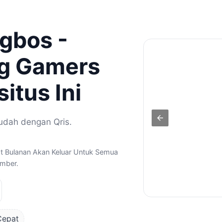
gbos -
g Gamers
itus Ini
mudah dengan Qris.
t Bulanan Akan Keluar Untuk Semua
mber.
Cepat