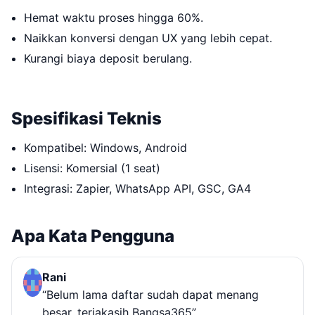
Hemat waktu proses hingga 60%.
Naikkan konversi dengan UX yang lebih cepat.
Kurangi biaya deposit berulang.
Spesifikasi Teknis
Kompatibel: Windows, Android
Lisensi: Komersial (1 seat)
Integrasi: Zapier, WhatsApp API, GSC, GA4
Apa Kata Pengguna
Rani
“Belum lama daftar sudah dapat menang
besar, teriakasih Bangsa365”