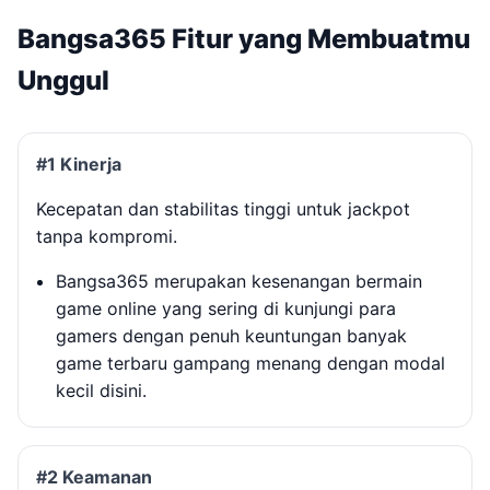
Bangsa365 Fitur yang Membuatmu
Unggul
#1 Kinerja
Kecepatan dan stabilitas tinggi untuk jackpot
tanpa kompromi.
Bangsa365 merupakan kesenangan bermain
game online yang sering di kunjungi para
gamers dengan penuh keuntungan banyak
game terbaru gampang menang dengan modal
kecil disini.
#2 Keamanan