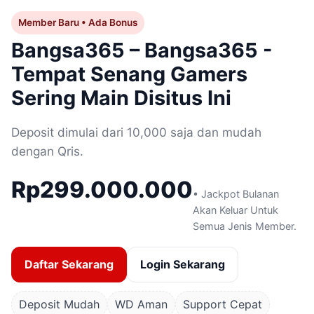
Member Baru • Ada Bonus
Bangsa365 – Bangsa365 -
Tempat Senang Gamers
Sering Main Disitus Ini
Deposit dimulai dari 10,000 saja dan mudah
dengan Qris.
Rp299.000.000
• Jackpot Bulanan
Akan Keluar Untuk
Semua Jenis Member.
Daftar Sekarang
Login Sekarang
Deposit Mudah
WD Aman
Support Cepat