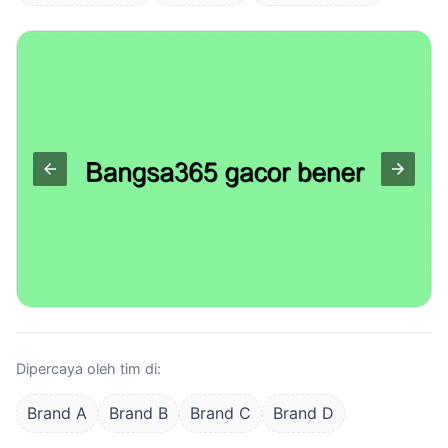
Dipercaya oleh tim di:
Brand A
Brand B
Brand C
Brand D