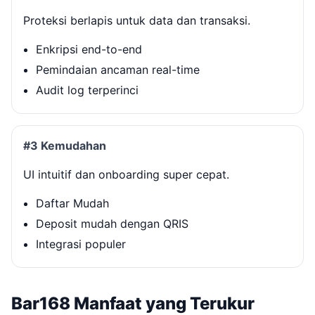
Proteksi berlapis untuk data dan transaksi.
Enkripsi end-to-end
Pemindaian ancaman real-time
Audit log terperinci
#3 Kemudahan
UI intuitif dan onboarding super cepat.
Daftar Mudah
Deposit mudah dengan QRIS
Integrasi populer
Bar168 Manfaat yang Terukur