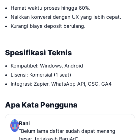
Hemat waktu proses hingga 60%.
Naikkan konversi dengan UX yang lebih cepat.
Kurangi biaya deposit berulang.
Spesifikasi Teknis
Kompatibel: Windows, Android
Lisensi: Komersial (1 seat)
Integrasi: Zapier, WhatsApp API, GSC, GA4
Apa Kata Pengguna
Rani
“Belum lama daftar sudah dapat menang
besar, teriakasih Baru4d”