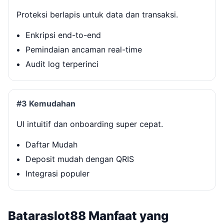
Proteksi berlapis untuk data dan transaksi.
Enkripsi end-to-end
Pemindaian ancaman real-time
Audit log terperinci
#3 Kemudahan
UI intuitif dan onboarding super cepat.
Daftar Mudah
Deposit mudah dengan QRIS
Integrasi populer
Bataraslot88 Manfaat yang