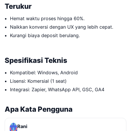
Terukur
Hemat waktu proses hingga 60%.
Naikkan konversi dengan UX yang lebih cepat.
Kurangi biaya deposit berulang.
Spesifikasi Teknis
Kompatibel: Windows, Android
Lisensi: Komersial (1 seat)
Integrasi: Zapier, WhatsApp API, GSC, GA4
Apa Kata Pengguna
Rani