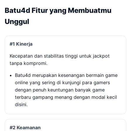
Batu4d Fitur yang Membuatmu
Unggul
#1 Kinerja
Kecepatan dan stabilitas tinggi untuk jackpot
tanpa kompromi.
Batu4d merupakan kesenangan bermain game
online yang sering di kunjungi para gamers
dengan penuh keuntungan banyak game
terbaru gampang menang dengan modal kecil
disini.
#2 Keamanan